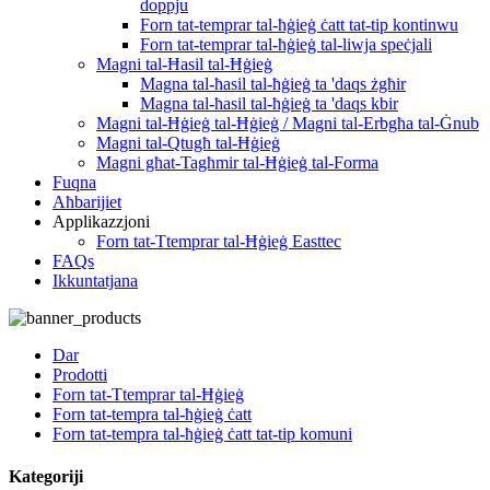
doppju
Forn tat-temprar tal-ħġieġ ċatt tat-tip kontinwu
Forn tat-temprar tal-ħġieġ tal-liwja speċjali
Magni tal-Ħasil ​​tal-Ħġieġ
Magna tal-ħasil tal-ħġieġ ta 'daqs żgħir
Magna tal-ħasil tal-ħġieġ ta 'daqs kbir
Magni tal-Ħġieġ tal-Ħġieġ / Magni tal-Erbgħa tal-Ġnub
Magni tal-Qtugħ tal-Ħġieġ
Magni għat-Tagħmir tal-Ħġieġ tal-Forma
Fuqna
Aħbarijiet
Applikazzjoni
Forn tat-Ttemprar tal-Ħġieġ Easttec
FAQs
Ikkuntatjana
Dar
Prodotti
Forn tat-Ttemprar tal-Ħġieġ
Forn tat-tempra tal-ħġieġ ċatt
Forn tat-tempra tal-ħġieġ ċatt tat-tip komuni
Kategoriji