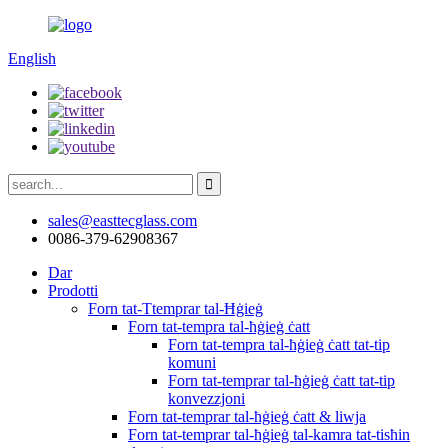
English
sales@easttecglass.com
0086-379-62908367
Dar
Prodotti
Forn tat-Ttemprar tal-Ħġieġ
Forn tat-tempra tal-ħġieġ ċatt
Forn tat-tempra tal-ħġieġ ċatt tat-tip
komuni
Forn tat-temprar tal-ħġieġ ċatt tat-tip
konvezzjoni
Forn tat-temprar tal-ħġieġ ċatt & liwja
Forn tat-temprar tal-ħġieġ tal-kamra tat-tisħin