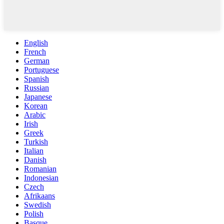
English
French
German
Portuguese
Spanish
Russian
Japanese
Korean
Arabic
Irish
Greek
Turkish
Italian
Danish
Romanian
Indonesian
Czech
Afrikaans
Swedish
Polish
Basque