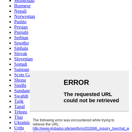
Mongolian
Burmese
Nepali
Norwegian
Pashto
Persian
Punjabi
Serbian
Sesotho
Sinhala
Slovak
Slovenian
Somali
Samoan
Scots Gaelic
Shona
Sindhi
Sundanese
Swahili
Tajik
Tamil
Telugu
Thai
Ukrainian
Urdu