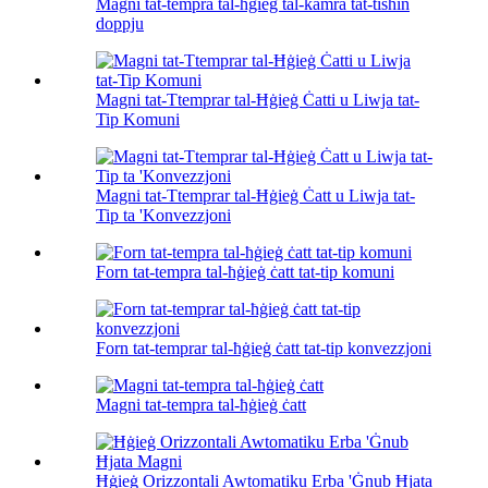
Magni tat-tempra tal-ħġieġ tal-kamra tat-tisħin
doppju
Magni tat-Ttemprar tal-Ħġieġ Ċatti u Liwja tat-
Tip Komuni
Magni tat-Ttemprar tal-Ħġieġ Ċatt u Liwja tat-
Tip ta 'Konvezzjoni
Forn tat-tempra tal-ħġieġ ċatt tat-tip komuni
Forn tat-temprar tal-ħġieġ ċatt tat-tip konvezzjoni
Magni tat-tempra tal-ħġieġ ċatt
Ħġieġ Orizzontali Awtomatiku Erba 'Ġnub Ħjata