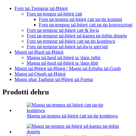
Forn tat-Ttemprar tal-Ħġieġ
Forn tat-tempra tal-ħġieġ ċatt
Forn tat-tempra tal-ħġieġ ċatt tat-tip komuni
Forn tat-temprar tal-ħġieġ ċatt tat-tip konvezzjoni
Forn tat-temprar tal-ħġieġ ċatt & liwja
Forn tat-temprar tal-ħġieġ tal-kamra tat-tisħin doppju
Forn tat-temprar tal-ħġieġ ċatt tat-tip kontinwu
Forn tat-temprar tal-ħġieġ tal-liwja speċjali
Magni tal-Ħasil ​​tal-Ħġieġ
Magna tal-ħasil tal-ħġieġ ta 'daqs żgħir
Magna tal-ħasil tal-ħġieġ ta 'daqs kbir
Magni tal-Ħġieġ tal-Ħġieġ / Magni tal-Erbgħa tal-Ġnub
Magni tal-Qtugħ tal-Ħġieġ
Magni għat-Tagħmir tal-Ħġieġ tal-Forma
Prodotti dehru
Magna tat-tempra tal-ħġieġ ċatt tat-tip kontinwu