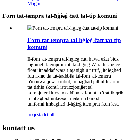
Magni
Forn tat-tempra tal-ħġieġ ċatt tat-tip komuni
Forn tat-tempra tal-ħġieġ ċatt tat-tip
komuni
Il-forn tat-tempra tal-ħġieġ ċatt huwa użat biex
jagħmel it-temprar ċatt tal-ħġieġ.Wara li l-ħġieġ
float jitnaddaf wara t-tqattigħ u t-truf, jitqiegħed
fuq il-mejda tat-tagħbija tal-forn tat-tempra
b'manwal jew b'robot, imbagħad jidħol fil-forn
tat-tisħin skont l-istruzzjonijiet tal-
kompjuter.Huwa msaħħan sal-punt ta 'trattib qrib,
u mbagħad imkessaħ malajr u b'mod
uniformi.Imbagħad il-ħġieġ ittemprat ikun lest.
inkjesta
dettall
kuntatt
us