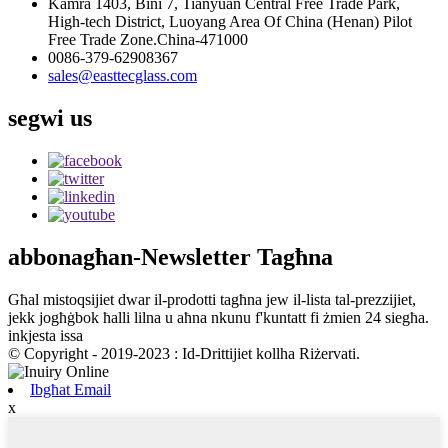
Kamra 1403, Bini 7, Tianyuan Central Free Trade Park,
High-tech District, Luoyang Area Of China (Henan) Pilot
Free Trade Zone.China-471000
0086-379-62908367
sales@easttecglass.com
segwi
us
abbona
għan-Newsletter Tagħna
Għal mistoqsijiet dwar il-prodotti tagħna jew il-lista tal-prezzijiet,
jekk jogħġbok ħalli lilna u aħna nkunu f'kuntatt fi żmien 24 siegħa.
inkjesta issa
© Copyright - 2019-2023 : Id-Drittijiet kollha Riżervati.
Ibgħat Email
x